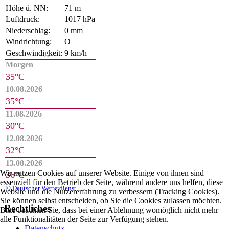
Höhe ü. NN:
71 m
Luftdruck:
1017 hPa
Niederschlag:
0 mm
Windrichtung:
O
Geschwindigkeit:
9 km/h
Morgen
35°C
10.08.2026
35°C
11.08.2026
30°C
12.08.2026
32°C
13.08.2026
Wir nutzen Cookies auf unserer Website. Einige von ihnen sind
36°C
essenziell für den Betrieb der Seite, während andere uns helfen, diese
© Deutscher Wetterdienst
Website und die Nutzererfahrung zu verbessern (Tracking Cookies).
Sie können selbst entscheiden, ob Sie die Cookies zulassen möchten.
Rechtliches
Bitte beachten Sie, dass bei einer Ablehnung womöglich nicht mehr
alle Funktionalitäten der Seite zur Verfügung stehen.
Datenschutz