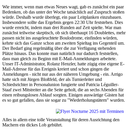
Wie immer, wenn man etwas Neues wagt, gab es zunächst ein paar
Bedenken, ob das unter der Woche tatsächlich auf Zuspruch stoßen
würde. Deshalb wurde überlegt, ein paar Leitplanken einzubauen.
Insbesondere sollte das Ergebnis gegen 22:30 Uhr feststehen. Dies
wurde erreicht, indem man drei Runden auf Zeit spielte. War man
zunächst teilweise skeptisch, ob sich überhaupt 16 Doublettes, mehr
passen nicht ins ausgeleuchtete Boulodrome, einfinden würden,
kehrte sich das Ganze schon am zweiten Spieltag ins Gegenteil um.
Der Bedarf ging regelmäßig über die zur Verfügung stehenden
Plätze hinaus. Das konnte man natürlich nur dadurch feststellen,
dass man gleich zu Beginn mit E-Mail-Anmeldungen arbeitete.
Unser IT-Administrator, Rolanz Henzler, hatte zügig eine eigene E-
Mail-Adresse für das Ereignis kreiert und schon gingen die
Anmeldungen - nicht nur aus der näheren Umgebung - ein. Arrigo
hatte sich mit Jürgen Bloßfeld, der als Turnierleiter und
Schiedsrichter in Personalunion fungierte und Patricia Léguiller-
Staaf zwei Mitstreiter an die Seite geholt, die an sechs Abenden für
einen reibungslosen Ablauf sorgten. Einigen auswärtige Gästen hat
es so gut gefallen, dass sie sogar zu "Wiederholungstätern" wurden.
Alles in allem eine tolle Veranstaltung für deren Ausrichtung den
Machern ein dickes Lob gebührt.