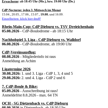
Erwachsene
: ab 18:45 Uhr (Mo.), bzw. 19:00 Uhr (Do.)
CdP-Nocturne: jeden 3. Mittwoch im Monat
15.04., 20.05., 17.06., 15.07.,
19.08.
und 16.09.
Einzelheiten: klick hier druff!
Rhein-Main-Cup: CdP Dieburg vs. TSV Dreieichenhain
05.08.2026
- CdP-Boulodrome - ab 18:15 Uhr
Nachholspiel 3. Liga - CdP Dieburg vs. Walldorf
06.08.2026
- CdP-Boulodrome, ab 19:00 Uhr
CdP-Vereinsausflug:
08.08.2026
- Mitgliederinfo ist raus
Anmeldung an Achim
Ligatermine 2026
30.08.2026:
1. und 3. Liga - CdP 1, 3, 4 und 5
29.08.2026:
2. und 4. Liga - CdP 2 und 6
7. CdP-Boule & Bike:
05.09.2026
- Ausschreibung ist raus!
Anmeldefrist 8.8.2026 - max. 64 TN
OCH - SG Dietzenbach vs. CdP Dieburg
08.09.2026
in Dietzenbach, ab 18:30 Uhr