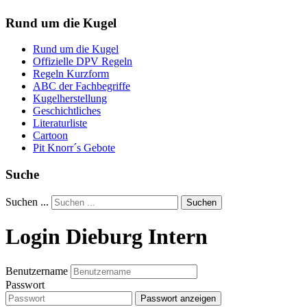
Rund um die Kugel
Rund um die Kugel
Offizielle DPV Regeln
Regeln Kurzform
ABC der Fachbegriffe
Kugelherstellung
Geschichtliches
Literaturliste
Cartoon
Pit Knorr´s Gebote
Suche
Suchen ...
Suchen
Login Dieburg Intern
Benutzername
Passwort
Passwort anzeigen