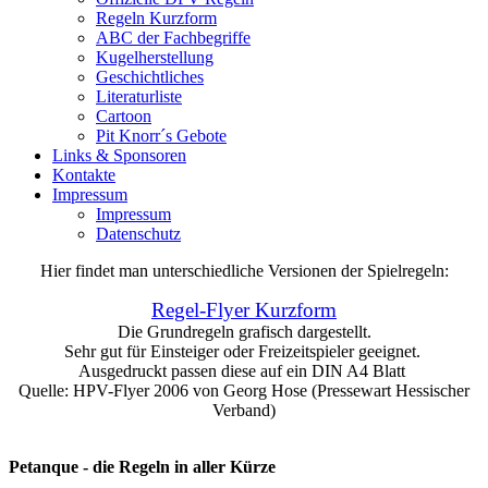
Regeln Kurzform
ABC der Fachbegriffe
Kugelherstellung
Geschichtliches
Literaturliste
Cartoon
Pit Knorr´s Gebote
Links & Sponsoren
Kontakte
Impressum
Impressum
Datenschutz
Hier findet man unterschiedliche Versionen der Spielregeln:
Regel-Flyer Kurzform
Die Grundregeln grafisch dargestellt.
Sehr gut für Einsteiger oder Freizeitspieler geeignet.
Ausgedruckt passen diese auf ein DIN A4 Blatt
Quelle: HPV-Flyer 2006 von Georg Hose (Pressewart Hessischer
Verband)
Petanque - die Regeln in aller Kürze