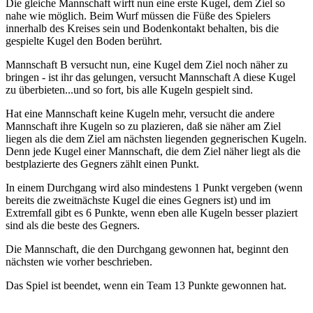
Die gleiche Mannschaft wirft nun eine erste Kugel, dem Ziel so
nahe wie möglich. Beim Wurf müssen die Füße des Spielers
innerhalb des Kreises sein und Bodenkontakt behalten, bis die
gespielte Kugel den Boden berührt.
Mannschaft B versucht nun, eine Kugel dem Ziel noch näher zu
bringen - ist ihr das gelungen, versucht Mannschaft A diese Kugel
zu überbieten...und so fort, bis alle Kugeln gespielt sind.
Hat eine Mannschaft keine Kugeln mehr, versucht die andere
Mannschaft ihre Kugeln so zu plazieren, daß sie näher am Ziel
liegen als die dem Ziel am nächsten liegenden gegnerischen Kugeln.
Denn jede Kugel einer Mannschaft, die dem Ziel näher liegt als die
bestplazierte des Gegners zählt einen Punkt.
In einem Durchgang wird also mindestens 1 Punkt vergeben (wenn
bereits die zweitnächste Kugel die eines Gegners ist) und im
Extremfall gibt es 6 Punkte, wenn eben alle Kugeln besser plaziert
sind als die beste des Gegners.
Die Mannschaft, die den Durchgang gewonnen hat, beginnt den
nächsten wie vorher beschrieben.
Das Spiel ist beendet, wenn ein Team 13 Punkte gewonnen hat.