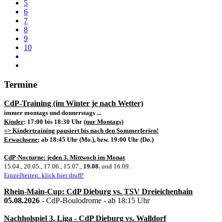
5
6
7
8
9
10
Termine
CdP-Training (im Winter je nach Wetter)
immer montags und donnerstags ...
Kinder
: 17:00 bis 18:30 Uhr
(nur Montags)
=> Kindertraining pausiert bis nach den Sommerferien!
Erwachsene
: ab 18:45 Uhr (Mo.), bzw. 19:00 Uhr (Do.)
CdP-Nocturne: jeden 3. Mittwoch im Monat
15.04., 20.05., 17.06., 15.07.,
19.08.
und 16.09.
Einzelheiten: klick hier druff!
Rhein-Main-Cup: CdP Dieburg vs. TSV Dreieichenhain
05.08.2026
- CdP-Boulodrome - ab 18:15 Uhr
Nachholspiel 3. Liga - CdP Dieburg vs. Walldorf