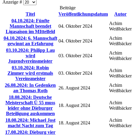
Anzeige #
Beiträge
Titel
Veröffentlichungsdatum
Autor
04.10.2024: Fünfte
Achim
Mannschaft beendet
04. Oktober 2024
Weißbäcker
Ligasaison im MIttelfeld
04.10.2024: 6. Mannschaft
Achim
04. Oktober 2024
gewinnt an Erfahrung
Weißbäcker
03.10.2024: Philipp Lau
Achim
wird
03. Oktober 2024
Weißbäcker
Jugendvereinsmeister
03.10.2024: Robin
Achim
Zimmer wird erstmals
03. Oktober 2024
Weißbäcker
Vereinsmeister
26.08.2024: In Gedenken
Achim
26. August 2024
an Thomas Roth
Weißbäcker
18.08.2024: Deutsche
Meisterschaft Ü 55 muss
Achim
18. August 2024
leider ohne Dieburger
Weißbäcker
Beteiligung auskommen
18.08.2024: Michael Jost
Achim
18. August 2024
macht Nacht zum Tag
Weißbäcker
17.08.2024: Dieburg vier