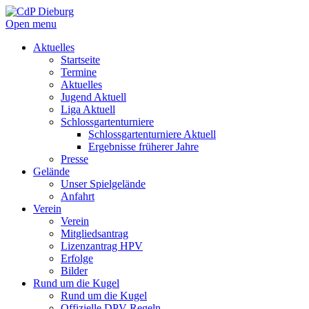
Open menu
Aktuelles
Startseite
Termine
Aktuelles
Jugend Aktuell
Liga Aktuell
Schlossgartenturniere
Schlossgartenturniere Aktuell
Ergebnisse früherer Jahre
Presse
Gelände
Unser Spielgelände
Anfahrt
Verein
Verein
Mitgliedsantrag
Lizenzantrag HPV
Erfolge
Bilder
Rund um die Kugel
Rund um die Kugel
Offizielle DPV Regeln