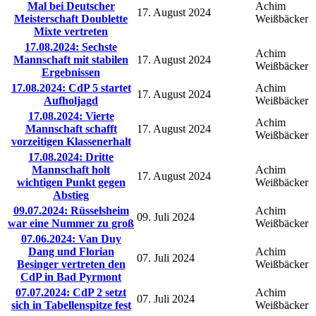
Mal bei Deutscher
Achim
17. August 2024
Meisterschaft Doublette
Weißbäcker
Mixte vertreten
17.08.2024: Sechste
Achim
Mannschaft mit stabilen
17. August 2024
Weißbäcker
Ergebnissen
17.08.2024: CdP 5 startet
Achim
17. August 2024
Aufholjagd
Weißbäcker
17.08.2024: Vierte
Achim
Mannschaft schafft
17. August 2024
Weißbäcker
vorzeitigen Klassenerhalt
17.08.2024: Dritte
Mannschaft holt
Achim
17. August 2024
wichtigen Punkt gegen
Weißbäcker
Abstieg
09.07.2024: Rüsselsheim
Achim
09. Juli 2024
war eine Nummer zu groß
Weißbäcker
07.06.2024: Van Duy
Dang und Florian
Achim
07. Juli 2024
Besinger vertreten den
Weißbäcker
CdP in Bad Pyrmont
07.07.2024: CdP 2 setzt
Achim
07. Juli 2024
sich in Tabellenspitze fest
Weißbäcker