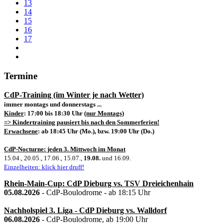
13
14
15
16
17
Termine
CdP-Training (im Winter je nach Wetter)
immer montags und donnerstags ...
Kinder
: 17:00 bis 18:30 Uhr
(nur Montags)
=> Kindertraining pausiert bis nach den Sommerferien!
Erwachsene
: ab 18:45 Uhr (Mo.), bzw. 19:00 Uhr (Do.)
CdP-Nocturne: jeden 3. Mittwoch im Monat
15.04., 20.05., 17.06., 15.07.,
19.08.
und 16.09.
Einzelheiten: klick hier druff!
Rhein-Main-Cup: CdP Dieburg vs. TSV Dreieichenhain
05.08.2026
- CdP-Boulodrome - ab 18:15 Uhr
Nachholspiel 3. Liga - CdP Dieburg vs. Walldorf
06.08.2026
- CdP-Boulodrome, ab 19:00 Uhr