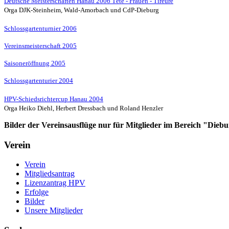
Deutsche Meisterschaften Hanau 2006 Tête - Frauen - Tireure
Orga DJK-Steinheim, Wald-Amorbach und CdP-Dieburg
Schlossgartenturnier 2006
Vereinsmeisterschaft 2005
Saisoneröffnung 2005
Schlossgartenturier 2004
HPV-Schiedsrichtercup Hanau 2004
Orga Heiko Diehl, Herbert Dressbach und Roland Henzler
Bilder der Vereinsausflüge nur für Mitglieder im Bereich "Diebu
Verein
Verein
Mitgliedsantrag
Lizenzantrag HPV
Erfolge
Bilder
Unsere Mitglieder