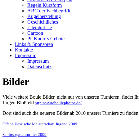
Regeln Kurzform
ABC der Fachbegriffe
Kugelherstellung
Geschichtliches
Literaturliste
Cartoon
Pit Knorr´s Gebote
Links & Sponsoren
Kontakte
Impressum
Impressum
Datenschutz
Bilder
Viele weitere Boule Bilder, nicht nur von unseren Turnieren, findet I
Jürgen Bloßfeld
http://www.boulephotos.de/
Dort sind auch die neueren Bilder ab 2010 unserer Turniere zu finden
Offene Hessische Meisterschaft Jugend 2009
Schlossgartenturnier 2009