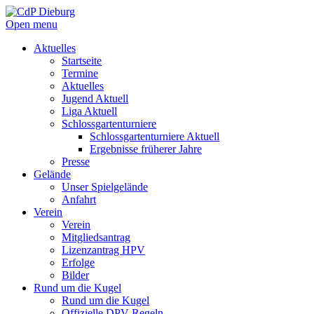
Open menu
Aktuelles
Startseite
Termine
Aktuelles
Jugend Aktuell
Liga Aktuell
Schlossgartenturniere
Schlossgartenturniere Aktuell
Ergebnisse früherer Jahre
Presse
Gelände
Unser Spielgelände
Anfahrt
Verein
Verein
Mitgliedsantrag
Lizenzantrag HPV
Erfolge
Bilder
Rund um die Kugel
Rund um die Kugel
Offizielle DPV Regeln